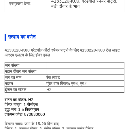
4133120-K00
, 
ग्रेडवॉल स्पेयर पार्ट्स
, 
प्रमुखता देना:
बड़ी दीवार के भाग
उत्पाद का वर्णन
4133120-K00
ग्रेटवॉल ऑटो स्पेयर पार्ट्स के लिए 4133220-K00 टेल लाइट
आरएच एलएच के लिए होवर हवल
भाग संख्याः
महान दीवार भाग संख्याः
भाग का नामः
रैक लाइट
मॉडल:
ग्रेट वाल विंगल5 एच6, एच2
इंजन का मॉडल:
H2
वाहन का मॉडलः H2
पैकेज मात्राः 1 पीसीएस
शुद्ध भारः 1.5 किलोग्राम
एच/एस कोडः 870830000
वितरण समयः जमा के 15-20 दिन बाद
पैकेजः 1, तटस्थ बॉक्स, 2, रंगीन बॉक्स, 3, ग्राहक ब्रांड पैकेज