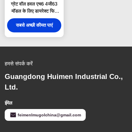
ग्रेट वॉल हवल एच6 4जी63
मॉडल के लिए डायरेक्ट फिट
एसएमडी329639 ओईएम
टाइमिंग बेल्ट 123आरयू29,
सबसे अच्छी कीमत पाएं
आसान स्थापना और सटीक
संरेखण प्रदान करता है।
हमसे संपर्क करें
Guangdong Huimen Industrial Co.,
Ltd.
ईमेल
feimenlmugolchina@gmail.com