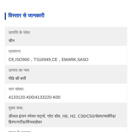
विस्तार से जानकारी
उत्पत्ति के प्लेस:
चीन
प्रमाणन:
CE,ISO900，TS16949,CE，EMARK,SASO
उत्पाद का नाम:
पीछे की बत्ती
भाग संख्या:
4133120-K00/4133220-K00
मुख्य शब्द:
डीजल इंजन स्पेयर पार्ट्स, ग्रेट वॉल, H6, H2, C30/C50/सेलर/फ्लोरिड/
हिरण/स्टीड/विंगल/होवर