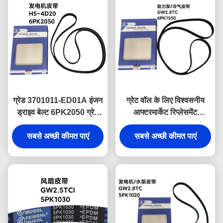
ग्रेड 3701011-ED01A इंजन
ग्रेट वॉल के लिए विश्वसनीय
ड्राइव बेल्ट 6PK2050 ग्रेट
आफ्टरमार्केट रिप्लेसमेंट
वॉल हवल H5 4D20 टर्बो
3412011-K08 ड्राइव बेल्ट
डीजल के लिए, स्थिर प्रदर्शन
सबसे अच्छी कीमत पाएं
2.8TC मांग वाली परिस्थितियों में
सबसे अच्छी कीमत पाएं
और विस्तारित सेवा जीवन
लगातार प्रदर्शन के लिए डिज़ाइन
सुनिश्चित करता है।
किया गया है।