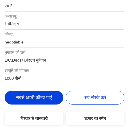
एच 2
एमओक्यू:
1 पीसीएस
कीमत:
negotiable
भुगतान की शर्तें:
L/C,D/P,T/T,वेस्टर्न यूनियन
आपूर्ति की योग्यता:
1000 पीसी
सबसे अच्छी कीमत पाएं
अब संपर्क करें
विस्तार से जानकारी
उत्पाद का वर्णन