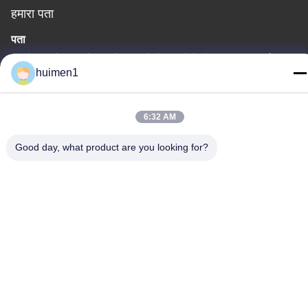
हमारा पता
पता
चीन के ग्वांगडोंग प्रांत के ग्वांगझोउ शहर के बैयुन जिले के योंगक्सिंग गांव की शुईनिउपु
huimen1
स्ट्रीट, नंबर 1-3
टेलीफोन
6:32 AM
86-18929562701
Good day, what product are you looking for?
गोपनीयता नीति
|
साइटमैप
चीन अच्छी गुणवत्ता इसुजु इंजन पार्ट्स आपूर्तिकर्ता. कॉपीराइट © -2026
Guangdong Huimen Industrial Co., Ltd. सभी अधिकार सुरक्षित हैं।