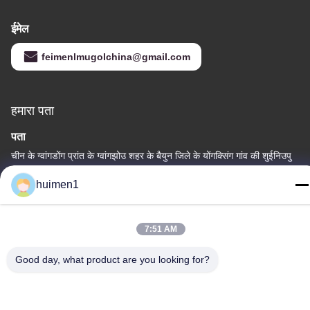
ईमेल
feimenlmugolchina@gmail.com
हमारा पता
पता
चीन के ग्वांगडोंग प्रांत के ग्वांगझोउ शहर के बैयुन जिले के योंगक्सिंग गांव की शुईनिउपु
स्ट्रीट, नंबर 1-3
huimen1
टेलीफोन
86-18929562701
7:51 AM
Good day, what product are you looking for?
गोपनीयता नीति
|
साइटमैप