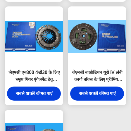
जेएमसी एन800 4डी30 के लिए
जेएमसी बाओडियन यूरो IV लंबी
स्मूथ गियर एंगेजमेंट हेतु
कार्गो बॉक्स के लिए प्रीमियम
प्रिसिजन इंजीनियर्ड डीएन3-
EP1-7550-AB OEM
7563-एसी क्लच प्रेशर प्लेट
सबसे अच्छी कीमत पाएं
क्वालिटी 250 मिमी क्लच डिस्क
सबसे अच्छी कीमत पाएं