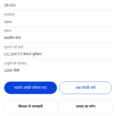
38-022
एमओक्यू:
1pcs
कीमत:
बातचीत योग्य
भुगतान की शर्तें:
L/C,D/P,T/T,वेस्टर्न यूनियन
आपूर्ति की योग्यता:
1000 पीसी
सबसे अच्छी कीमत पाएं
अब संपर्क करें
विस्तार से जानकारी
उत्पाद का वर्णन