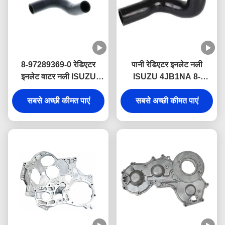
8-97289369-0 रेडिएटर
पानी रेडिएटर इनलेट नली
इनलेट वाटर नली ISUZU
ISUZU 4JB1NA 8-
4JH1 इंजन पार्ट्स के लिए
97147473-0 इंजन भागों के
सबसे अच्छी कीमत पाएं
सबसे अच्छी कीमत पाएं
लिए