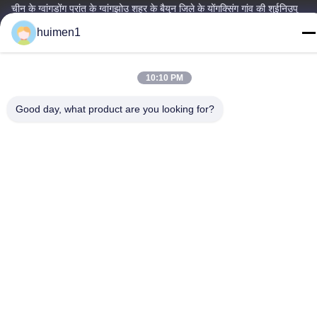
चीन के ग्वांगडोंग प्रांत के ग्वांगझोउ शहर के बैयुन जिले के योंगक्सिंग गांव की शुईनिउपु
स्ट्रीट, नंबर 1-3
huimen1
टेलीफोन
86-18929562701
10:10 PM
Good day, what product are you looking for?
गोपनीयता नीति
|
साइटमैप
चीन अच्छी गुणवत्ता इसुजु इंजन पार्ट्स आपूर्तिकर्ता. कॉपीराइट © -2026
Guangdong Huimen Industrial Co., Ltd. सभी अधिकार सुरक्षित हैं।