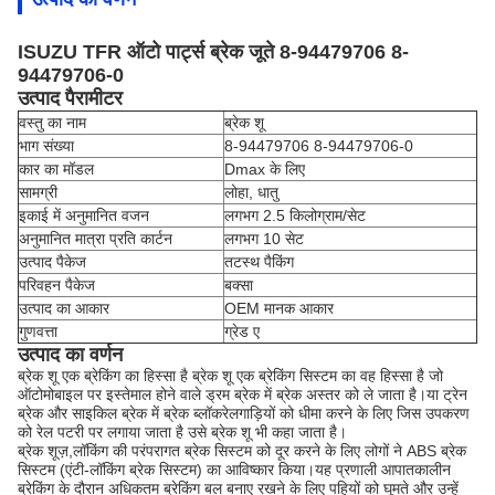
ISUZU TFR ऑटो पार्ट्स ब्रेक जूते 8-94479706 8-
94479706-0
उत्पाद पैरामीटर
वस्तु का नाम
ब्रेक शू
भाग संख्या
8-94479706 8-94479706-0
कार का मॉडल
Dmax के लिए
सामग्री
लोहा, धातु
इकाई में अनुमानित वजन
लगभग 2.5 किलोग्राम/सेट
अनुमानित मात्रा प्रति कार्टन
लगभग 10 सेट
उत्पाद पैकेज
तटस्थ पैकिंग
परिवहन पैकेज
बक्सा
उत्पाद का आकार
OEM मानक आकार
गुणवत्ता
ग्रेड ए
उत्पाद का वर्णन
ब्रेक शू एक ब्रेकिंग का हिस्सा है ब्रेक शू एक ब्रेकिंग सिस्टम का वह हिस्सा है जो
ऑटोमोबाइल पर इस्तेमाल होने वाले ड्रम ब्रेक में ब्रेक अस्तर को ले जाता है।या ट्रेन
ब्रेक और साइकिल ब्रेक में ब्रेक ब्लॉकरेलगाड़ियों को धीमा करने के लिए जिस उपकरण
को रेल पटरी पर लगाया जाता है उसे ब्रेक शू भी कहा जाता है।
ब्रेक शूज़,लॉकिंग की परंपरागत ब्रेक सिस्टम को दूर करने के लिए लोगों ने ABS ब्रेक
सिस्टम (एंटी-लॉकिंग ब्रेक सिस्टम) का आविष्कार किया।यह प्रणाली आपातकालीन
ब्रेकिंग के दौरान अधिकतम ब्रेकिंग बल बनाए रखने के लिए पहियों को घूमते और उन्हें