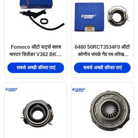
Fomoco ऑटो पार्ट्स क्लच
6480 50RCT3534F0 ऑटो
मास्टर सिलेंडर V362 BK21
कोणीय संपर्क गेंद स्व-संरेखण
7A543BC
क्लच रिलीज़ असर
सबसे अच्छी कीमत पाएं
सबसे अच्छी कीमत पाएं