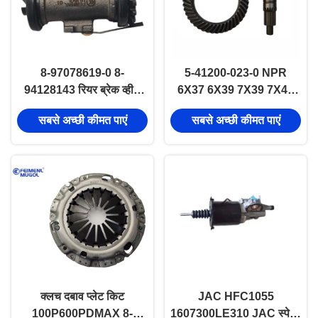
8-97078619-0 8-
5-41200-023-0 NPR
94128143 रियर ब्रेक व्हील
6X37 6X39 7X39 7X41
सिलेंडर ISUZU NKR 4JB1
7X43 मुकुट पिनियन गियर
सबसे अच्छी कीमत पाएं
सबसे अच्छी कीमत पाएं
पार्ट्स
isuzu स्पेयर पार्ट्स
क्लच दबाव प्लेट किट
JAC HFC1055
100P600PDMAX 8-
1607300LE310 JAC स्पेयर