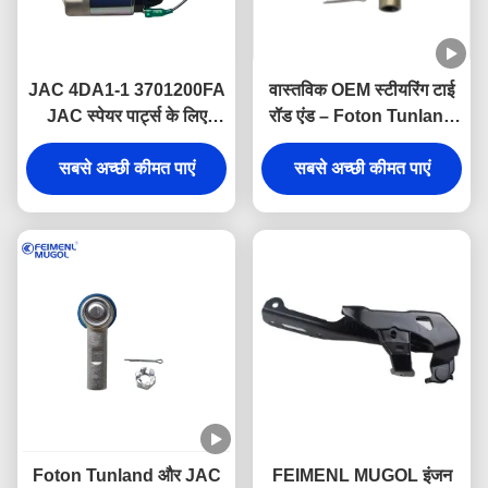
JAC 4DA1-1 3701200FA
वास्तविक OEM स्टीयरिंग टाई
JAC स्पेयर पार्ट्स के लिए
रॉड एंड – Foton Tunland
स्टार्टर
और JAC T6 के लिए हेवी-ड्यूटी
सबसे अच्छी कीमत पाएं
6 होल – 6 लग 4WD M14
सबसे अच्छी कीमत पाएं
Foton Tunland और JAC
FEIMENL MUGOL इंजन