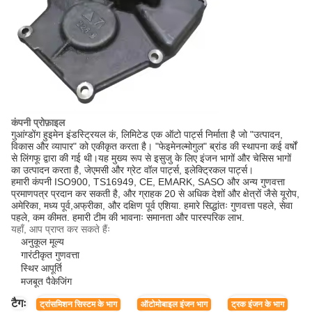
कंपनी प्रोफ़ाइल
गुआंग्डोंग हुइमेन इंडस्ट्रियल कं, लिमिटेड एक ऑटो पार्ट्स निर्माता है जो "उत्पादन,
विकास और व्यापार" को एकीकृत करता है। "फेइमेनल्मोगुल" ब्रांड की स्थापना कई वर्षों
से लिंगफू द्वारा की गई थी।यह मुख्य रूप से इसुजु के लिए इंजन भागों और चेसिस भागों
का उत्पादन करता है, जेएमसी और ग्रेट वॉल पार्ट्स, इलेक्ट्रिकल पार्ट्स।
हमारी कंपनी ISO900, TS16949, CE, EMARK, SASO और अन्य गुणवत्ता
प्रमाणपत्र प्रदान कर सकती है, और ग्राहक 20 से अधिक देशों और क्षेत्रों जैसे यूरोप,
अमेरिका, मध्य पूर्व,अफ्रीका, और दक्षिण पूर्व एशिया. हमारे सिद्धांतः गुणवत्ता पहले, सेवा
पहले, कम कीमत. हमारी टीम की भावनाः समानता और पारस्परिक लाभ.
यहाँ, आप प्राप्त कर सकते हैंः
अनुकूल मूल्य
गारंटीकृत गुणवत्ता
स्थिर आपूर्ति
मजबूत पैकेजिंग
टैगः
ट्रांसमिशन सिस्टम के भाग
ऑटोमोबाइल इंजन भाग
ट्रक इंजन के भाग