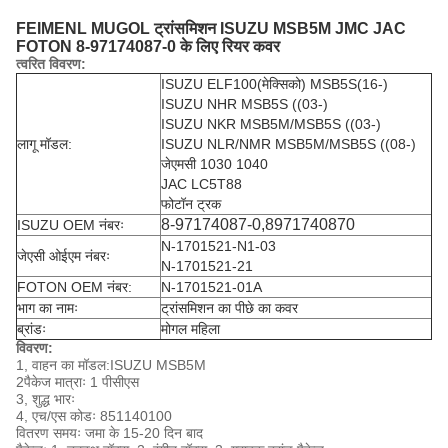
FEIMENL MUGOL ट्रांसमिशन ISUZU MSB5M JMC JAC
FOTON 8-97174087-0 के लिए रियर कवर
त्वरित विवरण:
ISUZU ELF100(मेक्सिको) MSB5S(16-)
ISUZU NHR MSB5S ((03-)
ISUZU NKR MSB5M/MSB5S ((03-)
लागू मॉडल:
ISUZU NLR/NMR MSB5M/MSB5S ((08-)
जेएमसी 1030 1040
JAC LC5T88
फोटॉन ट्रक
8-97174087-0,8971740870
ISUZU OEM नंबरः
N-1701521-N1-03
जेएसी ओईएम नंबरः
N-1701521-21
FOTON OEM नंबर:
N-1701521-01A
भाग का नामः
ट्रांसमिशन का पीछे का कवर
ब्रांडः
मोगल महिला
विवरण:
1, वाहन का मॉडल:
ISUZU MSB5M
2पैकेज मात्राः 1 पीसीएस
3, शुद्ध भारः
4, एच/एस कोडः 851140100
वितरण समयः जमा के 15-20 दिन बाद