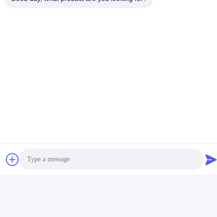
हमसे संपर्क करें
Guangdong Huimen Industrial Co.,
Ltd.
ईमेल
feimenlmugolchina@gmail.com
हमारा पता
पता
चीन के ग्वांगडोंग प्रांत के ग्वांगझोउ शहर के बैयुन जिले के योंगक्सिंग गांव की शुईनिउपु
स्ट्रीट, नंबर 1-3