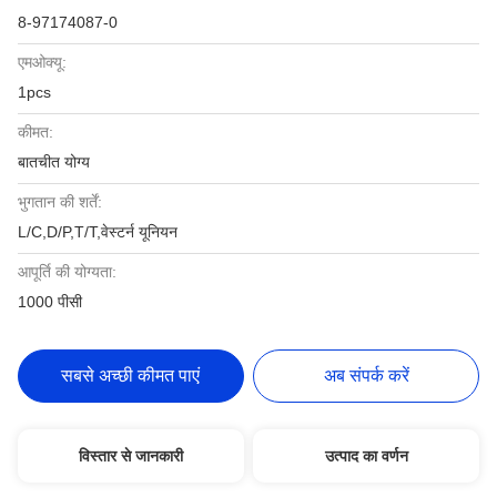
8-97174087-0
एमओक्यू:
1pcs
कीमत:
बातचीत योग्य
भुगतान की शर्तें:
L/C,D/P,T/T,वेस्टर्न यूनियन
आपूर्ति की योग्यता:
1000 पीसी
सबसे अच्छी कीमत पाएं
अब संपर्क करें
विस्तार से जानकारी
उत्पाद का वर्णन