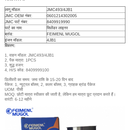
लागू मॉडल:
JMC493/4JB1
JMC OEM नंबर:
0601214302005
JMC पार्ट नंबर:
8409919990
पार्ट का नाम:
सिलेंडर लाइनर
ब्रांड:
FEIMENL MUGOL
इंजन मॉडल:
4JB1
विवरण:
1, वाहन मॉडल: JMC493/4JB1
2, पैक मात्रा: 1PCS
3, शुद्ध वजन:
4, H/S कोड:
8409999100
डिलीवरी का समय: जमा राशि के 15-20 दिन बाद
पैकेज: 1, न्यूट्रल बॉक्स, 2, कलर बॉक्स, 3, ग्राहक ब्रांड पैकेज
UOM: पीसी
MOQ: छोटी मात्रा स्वीकार की जाती है, लेकिन हम मात्रा छूट प्रदान करते हैं।
वारंटी: 6-12 महीने