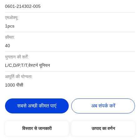
0601-214302-005
एमओक्यू:
1pcs
कीमत:
40
भुगतान की शर्तें:
L/C,D/P,T/T,वेस्टर्न यूनियन
आपूर्ति की योग्यता:
1000 पीसी
सबसे अच्छी कीमत पाएं
अब संपर्क करें
विस्तार से जानकारी
उत्पाद का वर्णन