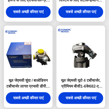
इंजनों के लिए प्रोफेशनल-ग्रेड
सिस्टम के लिए सटीक-इंजीनियर्ड
1006060TARE1 OEM
1006060CAT OEM टाइमिंग
टाइमिंग बेल्ट 142T, जो स्थिर
सबसे अच्छी कीमत पाएं
बेल्ट 112RU32, जो सुचारू,
सबसे अच्छी कीमत पाएं
टाइमिंग नियंत्रण और इष्टतम
शांत और विश्वसनीय प्रदर्शन
इंजन दक्षता सुनिश्चित करता है।
प्रदान करता है।
मूल जेएमसी शुंदा / बाओडियन
मूल जेएमसी यूरो 4 टर्बोचार्जर,
टर्बोचार्जर लागत प्रभावी डीपी 1-
प्रीमियम बीसी1-6के682-एए
6 के 682-बीए OEM इंजन
OEM इंजन घटक दीर्घकालिक
घटक दीर्घकालिक विश्वसनीयता
सबसे अच्छी कीमत पाएं
विश्वसनीयता प्रदान करने के
सबसे अच्छी कीमत पाएं
प्रदान करने के लिए डिज़ाइन
लिए डिज़ाइन किया गया