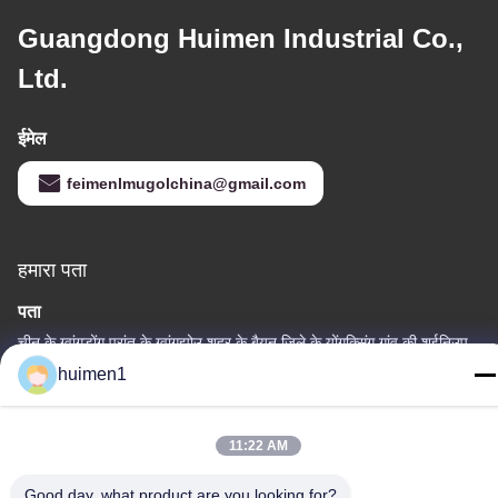
Guangdong Huimen Industrial Co.,
Ltd.
ईमेल
feimenlmugolchina@gmail.com
हमारा पता
पता
चीन के ग्वांगडोंग प्रांत के ग्वांगझोउ शहर के बैयुन जिले के योंगक्सिंग गांव की शुईनिउपु
स्ट्रीट, नंबर 1-3
huimen1
टेलीफोन
86-18929562701
11:22 AM
Good day, what product are you looking for?