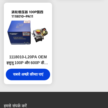
किया गया
1118010-L20PA OEM
इसुजु 100P और 600P डीजल
इंजन के लिए उच्च प्रदर्शन
टर्बोचार्जर चीन वी विनिर्देश इकाई
सबसे अच्छी कीमत पाएं
बेहतर बिजली उत्पादन के लिए
इंजीनियर
हमसे संपर्क करें