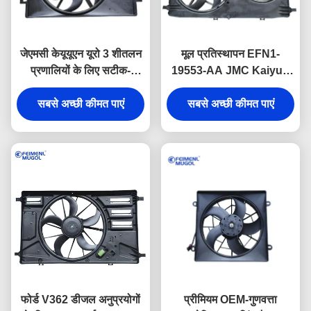
जेएमसी केयूयूएन यूरो 3 शीतलन
मूल प्रतिस्थापन EFN1-
प्रणालियों के लिए सटीक-
19553-AA JMC Kaiyun
संतुलित EFN2-19553-AA
यूरो 4 के लिए इलेक्ट्रिक कूलिंग
इलेक्ट्रिक प्रशंसक विधानसभा,
सबसे अच्छी कीमत पाएं
प्रशंसक मूल कारखाने विनिर्देशों
सबसे अच्छी कीमत पाएं
चिकनी और शांत संचालन प्रदान
को पूरा करने के लिए निर्मित
करती है।
सटीक 4-छेद माउंटिंग और सही
फिट के साथ।
फोर्ड V362 डीजल अनुप्रयोगों
प्रीमियम OEM-गुणवत्ता