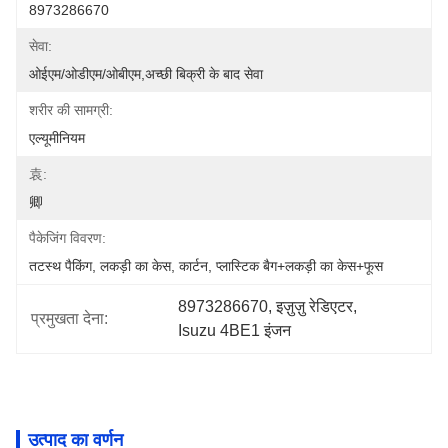
8973286670
सेवा:
ओईएम/ओडीएम/ओबीएम,अच्छी बिक्री के बाद सेवा
शरीर की सामग्री:
एल्यूमीनियम
袁:
卿
पैकेजिंग विवरण:
तटस्थ पैकिंग, लकड़ी का केस, कार्टन, प्लास्टिक बैग+लकड़ी का केस+फूस
8973286670
, 
इज़ुज़ु रेडिएटर
, 
प्रमुखता देना:
Isuzu 4BE1 इंजन
उत्पाद का वर्णन