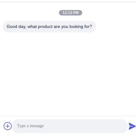
टेलीफोन
12:13 PM
86-18929562701
Good day, what product are you looking for?
गोपनीयता नीति
|
साइटमैप
चीन अच्छी गुणवत्ता इसुजु इंजन पार्ट्स आपूर्तिकर्ता. कॉपीराइट © -2026
Guangdong Huimen Industrial Co., Ltd. सभी अधिकार सुरक्षित हैं।