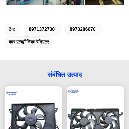
टैग:
8971372730
8973286670
कार एल्यूमीनियम रेडिएटर
संबंधित उत्पाद