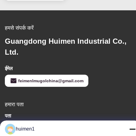
सही फिटमेंट के साथ।
हमसे संपर्क करें
Guangdong Huimen Industrial Co.,
Ltd.
ईमेल
feimenlmugolchina@gmail.com
हमारा पता
पता
चीन के ग्वांगडोंग प्रांत के ग्वांगझोउ शहर के बैयुन जिले के योंगक्सिंग गांव की शुईनिउपु
huimen1
स्ट्रीट, नंबर 1-3